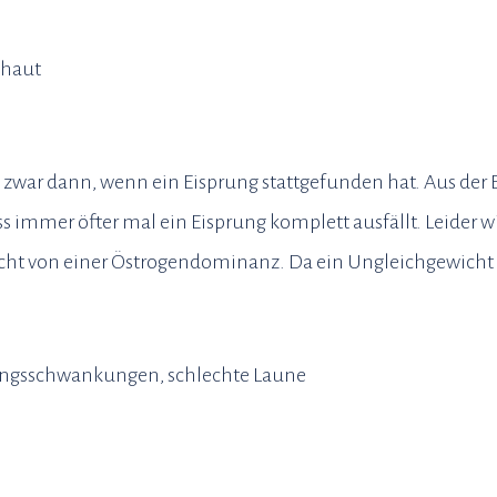
mhaut
zwar dann, wenn ein Eisprung stattgefunden hat. Aus der E
ss immer öfter mal ein Eisprung komplett ausfällt. Leider 
icht von einer Östrogendominanz. Da ein Ungleichgewicht 
ngsschwankungen, schlechte Laune