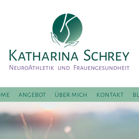
ome
angebot
über mich
kontakt
b