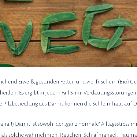
reichend Eiweiß, gesunden Fetten und viel frischem (Bio)
scheiden. Es ergibt in jedem Fall Sinn, Verdauungsstörung
e Pilzbesiedlung des Darms können die Schleimhaut auf D
aha!!) Damit ist sowohl der „ganz normale“ Alltagsstress
icht als solche wahrnehmen. Rauchen, Schlafmangel, Trauma